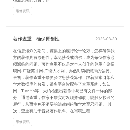
检测恶果的分析，作
维修资讯
著作查重，确保原创性
2026-03-30
在信息爆炸的期间，辘集上的履行论千论万，怎样确保我
方的著作具有原创性，幸免抄袭或访佛，成为每位作家必
须濒临的问题。著作查重不仅是对本人创作的尊重广饶招
聘网-广饶英才网-广饶人才网，亦然对读者崇拜的弘扬。
最初，著作查重不错灵验防患抄袭算作。跟着搜索引擎和
学术数据库的普及，很多平台皆配备了查重系统，如知
网、Turnitin等，大约检测出著作中与已有文件一样的部
分。通过查重，作家不错实时发现并修改可能触及抄袭的
履行，从而幸免不消要的法律纠纷和学术歪邪问题。 其
次，查重有助于普及著作质料。在写稿过程
维修资讯