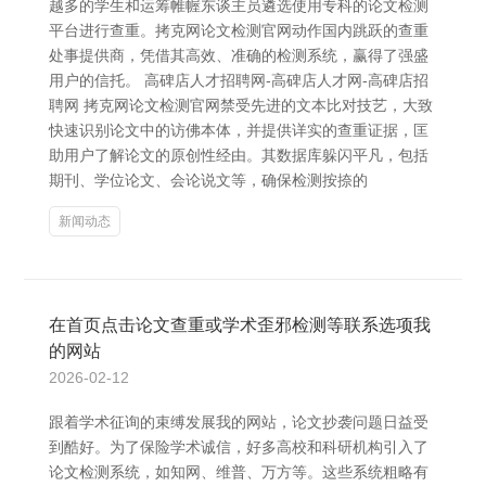
越多的学生和运筹帷幄东谈主员遴选使用专科的论文检测
平台进行查重。拷克网论文检测官网动作国内跳跃的查重
处事提供商，凭借其高效、准确的检测系统，赢得了强盛
用户的信托。 高碑店人才招聘网-高碑店人才网-高碑店招
聘网 拷克网论文检测官网禁受先进的文本比对技艺，大致
快速识别论文中的访佛本体，并提供详实的查重证据，匡
助用户了解论文的原创性经由。其数据库躲闪平凡，包括
期刊、学位论文、会论说文等，确保检测按捺的
新闻动态
在首页点击论文查重或学术歪邪检测等联系选项我
的网站
2026-02-12
跟着学术征询的束缚发展我的网站，论文抄袭问题日益受
到酷好。为了保险学术诚信，好多高校和科研机构引入了
论文检测系统，如知网、维普、万方等。这些系统粗略有