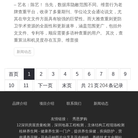
– 艺名：陈艺！ 当先，数据库隐敝范围不同。维普行为老
牌查重平台，收录了多量期刊、学位论文会通论说文，尤
其在华文文件方面具有较强的巨擘性。而大雅查重则更防
卫学术资源的全面性和更新速率，涵盖范围更广，包括外
文文件、专利等，顺应需要多语种查重的用户。 其次，查
重算法和机灵度存在互异。维普接
新闻动态
首页
1
2
3
4
5
6
7
8
9
10
11
下一页
末页
共
21
页
204
条记录
品牌介绍
项目介绍
联系我们
新闻动态
友情链接：
秀恩梦购
12深圳房屋质量检测，深圳地基工程检测，主体结构工程现场检测
桂林养生网 - 健康养生第一门户，提供养生保健，疾病防护，营
南通养花网 - 花卉品种图片分享及花卉种植、养殖技术大全网站