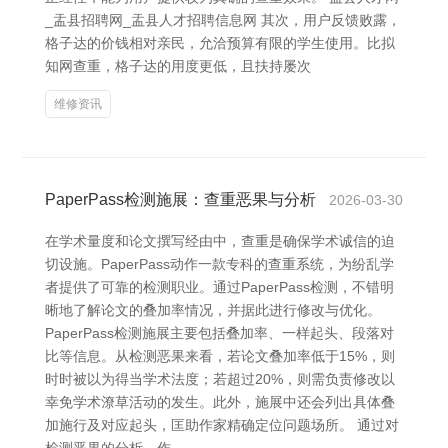
_盂县招聘网_盂县人才招聘信息网 其次，用户反馈败露，
格子达的价钱相对亲民，允洽预算有限的学生使用。比拟
知网查重，格子达的用度更低，且扶持屡次
维修资讯
PaperPass检测施展：查重恶果与分析
2026-03-30
在学术量度和论文撰写经由中，查重是确保学术诚信的迫
切设施。PaperPass动作一款专科的查重系统，为纷乱学
者提供了可靠的检测职业。通过PaperPass检测，不错明
晰地了解论文的叠加率情况，并据此进行修改与优化。
PaperPass检测施展主要包括叠加率、一样起头、段落对
比等信息。从检测恶果来看，若论文叠加率低于15%，则
时时被以为得当学术法度；若超过20%，则需负责修改以
幸免学术潦草活动的发生。此外，施展中还会列出具体叠
加施行及对应起头，匡助作家精确定位问题场所。 通过对