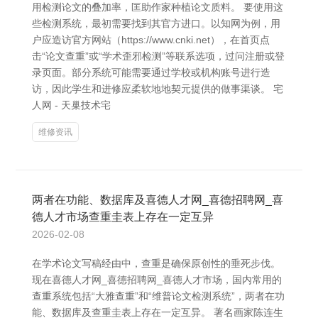
用检测论文的叠加率，匡助作家种植论文质料。 要使用这
些检测系统，最初需要找到其官方进口。以知网为例，用
户应造访官方网站（https://www.cnki.net），在首页点
击“论文查重”或“学术歪邪检测”等联系选项，过问注册或登
录页面。部分系统可能需要通过学校或机构账号进行造
访，因此学生和进修应柔软地地契元提供的做事渠谈。 宅
人网 - 天巢技术宅
维修资讯
两者在功能、数据库及喜德人才网_喜德招聘网_喜
德人才市场查重圭表上存在一定互异
2026-02-08
在学术论文写稿经由中，查重是确保原创性的垂死步伐。
现在喜德人才网_喜德招聘网_喜德人才市场，国内常用的
查重系统包括“大雅查重”和“维普论文检测系统”，两者在功
能、数据库及查重圭表上存在一定互异。 著名画家陈连生