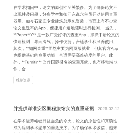
在学术扣问中，论文的原创性至关繁多。为了确保论文不
出现抄袭问题，好多学生和扣问东说念主员开动使用查重
器用。如今石家庄专业建筑总承包资质，市面上有不少查
论文重迭率的App，便捷用户遍地随时进行检测。 当先，
**PaperYY** 是一款广受好评的查重App，撑抓中语论文的
快速检测，界面淘气，操作便捷，合适学生和涵养使用。
其次，**知网查重**固然主要为网页版就业，但其官方App
也提供基础的查重功能，合适需要高准确度的用户。此
外，**Turnitin** 当作国际盛名的查重系统，也有移动端欺
诈，合
维修资讯
并提供详淮安区鹏程旅馆实的查重证据
2026-02-12
在学术运筹帷幄日益垂危的今天，论文的原创性和真确性
成为臆测学术恶果的垂危按序。为了确保学术诚信，越来