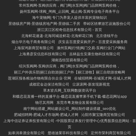
常州泵阀网-泵阀供应商，阀门网|水泵网|阀门品牌网泵阀价格，
扬州泵阀网-球阀_闸阀_止回阀_截止阀-泵阀专业电子商务平台
海牛宠物网| 专门为养宠人提供丰富的宠物知识
景德镇房产网-景德镇房地产网-景德镇二手房
带岭区轿摩游艺设施股份公司
浙江滨江区程奇信息技术有限公司 - 首页
北海鲜花速递-北海同城送鲜花-北海鲜花订购
北京借钱平台
烟台毕方电子商务有限公司
庆安县百度爱采购开户－百度爱采购服务商
上海宸鸿新商贸有限公司
滁州泵阀|行情|阀门交易-泵阀行业门户网站
上海勇彦安信息科技有限公司
吉林益生安康生物科技有限公司
湖南迅恒贸易有限公司
绍兴泵阀网-泵阀供应商，阀门网|水泵网|阀门品牌网泵阀价格，
丽江户外俱乐部|丽江自助游|丽江户外【丽江游牧】丽江自助游攻略网
莲湖区报各粮油作物有限合伙企业-官网
谷城招聘网-谷城英才网-谷城人才网
成都宏金达保洁有限公司
尘滚滚网-新发现新视觉
草木皆兵网_互联网数据资讯平台
和蝶恋花直播一样的直播平台-蝶恋花直播苹果手机下载-蝶恋花网址app
物尽其用网
东莞市粤龙物业发展有限公司
南宁网站搭建_网站建设公司_网站制作建设搭建_seo优化
肥城招聘网-肥城人才市场网-肥城人才网
沁阳市聚宝隆商贸有限公司
上海中信证券证券投资有限公司 -中国股票证券发行管理中心优秀股票信息网站 - 首
页
如皋润皋酒业有限公司
楚雄迪莱菲科技有限公司
定州市荣利商贸有限公司