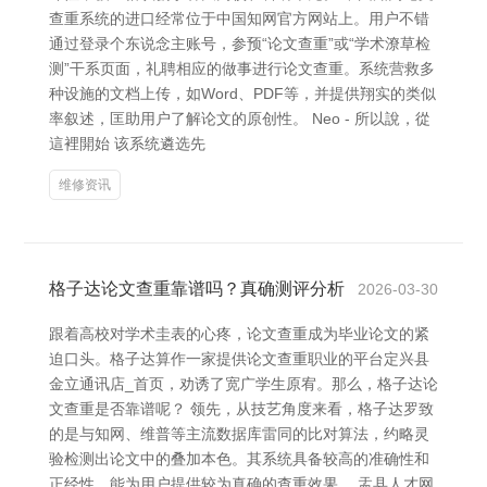
查重系统的进口经常位于中国知网官方网站上。用户不错
通过登录个东说念主账号，参预“论文查重”或“学术潦草检
测”干系页面，礼聘相应的做事进行论文查重。系统营救多
种设施的文档上传，如Word、PDF等，并提供翔实的类似
率叙述，匡助用户了解论文的原创性。 Neo - 所以說，從
這裡開始 该系统遴选先
维修资讯
格子达论文查重靠谱吗？真确测评分析
2026-03-30
跟着高校对学术圭表的心疼，论文查重成为毕业论文的紧
迫口头。格子达算作一家提供论文查重职业的平台定兴县
金立通讯店_首页，劝诱了宽广学生原宥。那么，格子达论
文查重是否靠谱呢？ 领先，从技艺角度来看，格子达罗致
的是与知网、维普等主流数据库雷同的比对算法，约略灵
验检测出论文中的叠加本色。其系统具备较高的准确性和
正经性，能为用户提供较为真确的查重效果。 盂县人才网