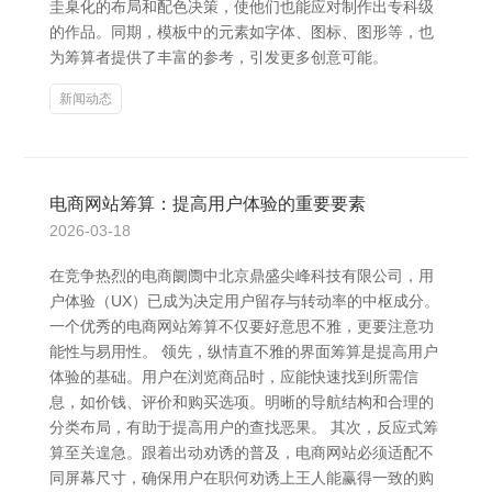
圭臬化的布局和配色决策，使他们也能应对制作出专科级
的作品。同期，模板中的元素如字体、图标、图形等，也
为筹算者提供了丰富的参考，引发更多创意可能。
新闻动态
电商网站筹算：提高用户体验的重要要素
2026-03-18
在竞争热烈的电商阛阓中北京鼎盛尖峰科技有限公司，用
户体验（UX）已成为决定用户留存与转动率的中枢成分。
一个优秀的电商网站筹算不仅要好意思不雅，更要注意功
能性与易用性。 领先，纵情直不雅的界面筹算是提高用户
体验的基础。用户在浏览商品时，应能快速找到所需信
息，如价钱、评价和购买选项。明晰的导航结构和合理的
分类布局，有助于提高用户的查找恶果。 其次，反应式筹
算至关遑急。跟着出动劝诱的普及，电商网站必须适配不
同屏幕尺寸，确保用户在职何劝诱上王人能赢得一致的购