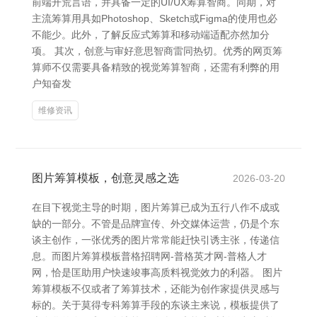
前端开荒言语，并具备一定的UI/UX筹算智商。同期，对
主流筹算用具如Photoshop、Sketch或Figma的使用也必
不能少。此外，了解反应式筹算和移动端适配亦然加分
项。 其次，创意与审好意思智商雷同热切。优秀的网页筹
算师不仅需要具备精致的视觉筹算智商，还需有利弊的用
户知奋发
维修资讯
图片筹算模板，创意灵感之选
2026-03-20
在目下视觉主导的时期，图片筹算已成为五行八作不成或
缺的一部分。不管是品牌宣传、外交媒体运营，仍是个东
谈主创作，一张优秀的图片常常能赶快引诱主张，传递信
息。而图片筹算模板普格招聘网-普格英才网-普格人才
网，恰是匡助用户快速竣事高质料视觉效力的利器。 图片
筹算模板不仅或者了筹算技术，还能为创作家提供灵感与
标的。关于莫得专科筹算手段的东谈主来说，模板提供了