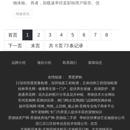
物体验。 再者，加载速率径直影响用户留存。优
维修资讯
首页
1
2
3
4
5
6
7
8
下一页
末页
共
8
页
73
条记录
品牌介绍
项目介绍
联系我们
新闻动态
友情链接：
秀恩梦购
12深圳房屋质量检测，深圳地基工程检测，主体结构工程现场检测
桂林养生网 - 健康养生第一门户，提供养生保健，疾病防护，营
南通养花网 - 花卉品种图片分享及花卉种植、养殖技术大全网站
常州泵阀网-泵阀供应商，阀门网|水泵网|阀门品牌网泵阀价格，
扬州泵阀网-球阀_闸阀_止回阀_截止阀-泵阀专业电子商务平台
海牛宠物网| 专门为养宠人提供丰富的宠物知识
景德镇房产网-景德镇房地产网-景德镇二手房
带岭区轿摩游艺设施股份公司
浙江滨江区程奇信息技术有限公司 - 首页
北海鲜花速递-北海同城送鲜花-北海鲜花订购
北京借钱平台