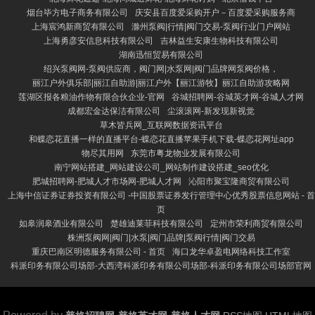
烟台毕方电子商务有限公司
庆安县百度爱采购开户－百度爱采购服务商
上海宸鸿新商贸有限公司
滁州泵阀|行情|阀门交易-泵阀行业门户网站
上海勇彦安信息科技有限公司
吉林益生安康生物科技有限公司
湖南迅恒贸易有限公司
绍兴泵阀网-泵阀供应商，阀门网|水泵网|阀门品牌网泵阀价格，
丽江户外俱乐部|丽江自助游|丽江户外【丽江游牧】丽江自助游攻略网
莲湖区报各粮油作物有限合伙企业-官网
谷城招聘网-谷城英才网-谷城人才网
成都宏金达保洁有限公司
尘滚滚网-新发现新视觉
草木皆兵网_互联网数据资讯平台
和蝶恋花直播一样的直播平台-蝶恋花直播苹果手机下载-蝶恋花网址app
物尽其用网
东莞市粤龙物业发展有限公司
南宁网站搭建_网站建设公司_网站制作建设搭建_seo优化
肥城招聘网-肥城人才市场网-肥城人才网
沁阳市聚宝隆商贸有限公司
上海中信证券证券投资有限公司 -中国股票证券发行管理中心优秀股票信息网站 - 首
页
如皋润皋酒业有限公司
楚雄迪莱菲科技有限公司
定州市荣利商贸有限公司
株洲泵阀网|阀门|水泵|阀门品牌|泵阀行情|阀门交易
重庆巴南区明德服务有限公司 - 首页
海口龙华卓盈电网络科技工作室
科派印务有限公司场部-大西湾科派印务有限公司场部-科派印务有限公司场部官网