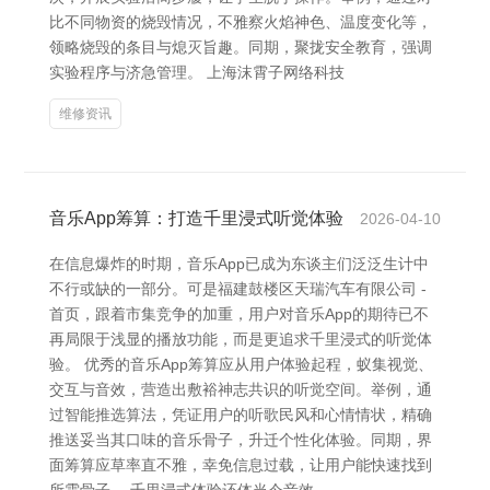
比不同物资的烧毁情况，不雅察火焰神色、温度变化等，
领略烧毁的条目与熄灭旨趣。同期，聚拢安全教育，强调
实验程序与济急管理。 上海沫霄子网络科技
维修资讯
音乐App筹算：打造千里浸式听觉体验
2026-04-10
在信息爆炸的时期，音乐App已成为东谈主们泛泛生计中
不行或缺的一部分。可是福建鼓楼区天瑞汽车有限公司 -
首页，跟着市集竞争的加重，用户对音乐App的期待已不
再局限于浅显的播放功能，而是更追求千里浸式的听觉体
验。 优秀的音乐App筹算应从用户体验起程，蚁集视觉、
交互与音效，营造出敷裕神志共识的听觉空间。举例，通
过智能推选算法，凭证用户的听歌民风和心情情状，精确
推送妥当其口味的音乐骨子，升迁个性化体验。同期，界
面筹算应草率直不雅，幸免信息过载，让用户能快速找到