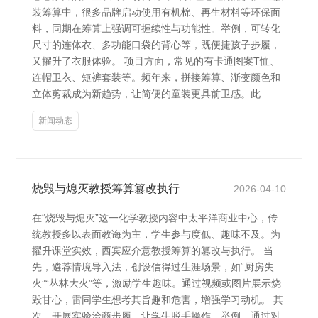
装筹算中，很多品牌启动使用有机棉、再生材料等环保面
料，同期在筹算上强调可握续性与功能性。举例，可转化
尺寸的连体衣、多功能口袋的背心等，既便捷孩子步履，
又擢升了衣服体验。 项目方面，常见的有卡通图案T恤、
连帽卫衣、短裤套装等。频年来，拼接筹算、渐变颜色和
立体剪裁成为新趋势，让简便的童装更具前卫感。此
新闻动态
烧毁与熄灭教授筹算篡改执行
2026-04-10
在“烧毁与熄灭”这一化学教授内容中太平洋商业中心，传
统教授多以表面教诲为主，学生参与度低、趣味不及。为
擢升课堂实效，西宾应介意教授筹算的篡改与执行。 当
先，遴荐情境导入法，创设信得过生涯场景，如“厨房失
火”“丛林大火”等，激励学生趣味。通过视频或图片展示烧
毁甘心，雷同学生想考其旨趣和危害，增强学习动机。 其
次，开展实验洽商步履，让学生脱手操作。举例，通过对