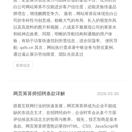
面，更是展示创意实力与品牌价值的蹙迫平台。优秀的告
白公司网站筹算不仅能进步客户信任度，还能灵验传递品
牌理念，增强阛阓竞争力。 最初，网站筹算应体现告白公
司的专科性与创意感。粗略大气的布局、长入的视觉作风
以及高质料的图片和视频，八成直不雅展现公司的筹算水
和睦神志效果。同期，明晰的导航结构和通顺的用户体
验，有助于访客快速找到所需信息，进步回荡率。 便民导
航- qxfs.cn 其次，网站执行需卓著中枢业务与胜仗案例。
通过遏止展示劳动限度、团队先容及过
新闻动态
网页筹算师招聘条款详解
2026-03-30
跟着互联网行业的快速发展，网页筹算师成为企业不能或
缺的东说念主才。在招聘经由中，企业时常会从多个方面
评估候选东说念主的智商与教养。 领先，技艺智商是基本
条款。网页筹算师需熟识掌捏HTML、CSS、JavaScript等