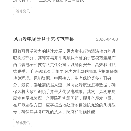
所需骨子。 千里浸式体验还体当今音效
维修资讯
风力发电场筹算手艺模范圭臬
2026-04-08
跟着可再活泼力的快速发展，风力发电行为清洁动力的进
犯构成部分，其筹算与开垦需顺从严格的手艺模范圭臬广
西点菁电子科技有限责任公司，以确保安全、高效和可抓
续脱手。 广东鸿威会展集团 风力发电场的筹算应抽象磋商
地舆环境、风能资源、电网接入、生态保护等多方面身
分。最初，选址需依据风速、风向及湍流强度等数据，确
保风机大致相识脱手并最大化发电成果。其次，风机布局
应幸免尾流效应，合理陈列机组间距，擢升合座发电量。
在开垦选型方面，应字据当地处所条目选拔允洽的风机型
号，确保其具备广泛的抗风、防腐和耐候性能
维修资讯