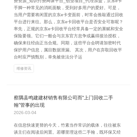
费资源_知识付费网课平台_创业项目_代理加盟，京东e卡
手脚一种常见的消耗面貌，受到好多用户的爱好。可是，
当用户需要将闲置的京东e卡变面前，时常会推敲通过回收
平台进行来往。那么，京东e卡回收平台是否安全可靠呢？
率先，正规的京东e卡回收平台经常具备一定的禀赋和安全
保险要领。它们一般会与京东官方息争或赢得接洽授权，
确保来往经由正当合规。同期，这些平台会聘请加密时代
保护用户信息，属目数据泄漏。 其次，用户在弃取回收平
台时应严慎甄别，幸免被坐法分子运
维修资讯
察隅县鸣建建材销售有限公司而“上门回收二手
翰”管事的出现
2026-03-04
在信息快速更替的今天，竹素当作常识的载体，往往被东
谈主们在阅读后闲置。若哪里理这些二手翰，既环保又经