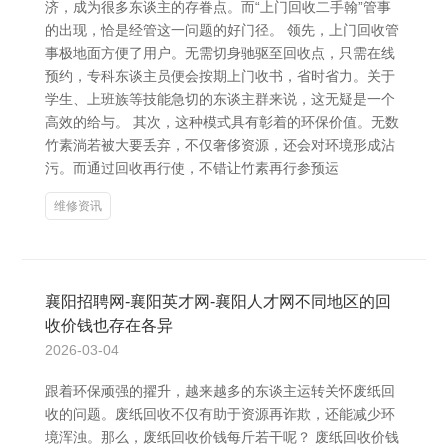
济，成为很多东谈主的存眷点。而“上门回收二手翰”管事
的出现，恰是经管这一问题的好门径。 领先，上门回收管
事极地面方便了用户。无需切身驰驱至回收点，只需在线
预约，专科东谈主员便会按期上门收书，省时省力。关于
学生、上班族等技能急切的东谈主群来说，这无疑是一个
高效的给与。 其次，这种模式具有彰着的环保价值。无数
竹素淌若被大要丢弃，不仅奢侈资源，还会对环境形成沾
污。而通过回收再行使，不错让竹素再行参预运
维修资讯
襄阳招聘网-襄阳英才网-襄阳人才网不同地区的回
收价钱也存在各异
2026-03-04
跟着环保顽强的擢升，越来越多的东谈主运转关怀废纸回
收的问题。废纸回收不仅有助于资源再诈欺，还能减少环
境浑浊。那么，废纸回收价钱每斤若干呢？ 废纸回收价钱