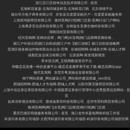
浙江滨江区程奇信息技术有限公司 - 首页
北海鲜花速递-北海同城送鲜花-北海鲜花订购
北京借钱平台
烟台毕方电子商务有限公司
庆安县百度爱采购开户－百度爱采购服务商
上海宸鸿新商贸有限公司
滁州泵阀|行情|阀门交易-泵阀行业门户网站
上海勇彦安信息科技有限公司
吉林益生安康生物科技有限公司
湖南迅恒贸易有限公司
绍兴泵阀网-泵阀供应商，阀门网|水泵网|阀门品牌网泵阀价格，
丽江户外俱乐部|丽江自助游|丽江户外【丽江游牧】丽江自助游攻略网
莲湖区报各粮油作物有限合伙企业-官网
谷城招聘网-谷城英才网-谷城人才网
成都宏金达保洁有限公司
尘滚滚网-新发现新视觉
草木皆兵网_互联网数据资讯平台
和蝶恋花直播一样的直播平台-蝶恋花直播苹果手机下载-蝶恋花网址app
物尽其用网
东莞市粤龙物业发展有限公司
南宁网站搭建_网站建设公司_网站制作建设搭建_seo优化
肥城招聘网-肥城人才市场网-肥城人才网
沁阳市聚宝隆商贸有限公司
上海中信证券证券投资有限公司 -中国股票证券发行管理中心优秀股票信息网站 - 首
页
如皋润皋酒业有限公司
楚雄迪莱菲科技有限公司
定州市荣利商贸有限公司
株洲泵阀网|阀门|水泵|阀门品牌|泵阀行情|阀门交易
重庆巴南区明德服务有限公司 - 首页
海口龙华卓盈电网络科技工作室
科派印务有限公司场部-大西湾科派印务有限公司场部-科派印务有限公司场部官网