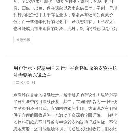
切。 记念银币的回收价钱受多种身分影响，包括刊行年
份、面值、成色、保存现象以及市集供需等。举例，早期
刊行的记念银币由于存世量少，常常具有较高的保藏价
值；而一些连年刊行的记念币，若联想特有、工艺深湛，
也可能成为市集追捧的对象。此外，银币的成色和是否为
维修资讯
用户登录 - 智慧WiFi云管理平台将回收的衣物捐送
礼需要的东说念主
2026-03-04
跟着环保意志的络续进步，越来越多的东说念主运转温存
平日生涯中的可握续步履。其中，衣物回收货为一种轻便
而灵验的环保款式。衣物回收箱的出现，为东说念主们提
供了方便的回收道路，也激动了资源的轮回诓骗。 传统的
衣物科罚款式不时导致多半烧毁衣物被填埋或焚烧，不仅
忽地资源，还可能混浊环境。而通过衣物回收箱，旧衣物