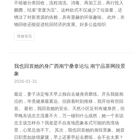
不错被分类回收，流程清洗、消毒、再加工后，再行投入
阛阓，结束“变废为宝”。这种款式不仅减少了垃圾量，还
镌汰了对新资源的依赖，具有显赫的环保趣味。 此外，衣
物回收还能促进轮回经济的发展。好多公益组织
维修资讯
我也回首她的身广西南宁桑拿论坛 南宁品茶网段景
象
2026-01-31
最近，妻子决定每天早上独自去健身房磨练。开头我挺相
沿的，毕竟健康最紧迫。但跟着时刻推移，我开动有些回
首。 最初，我回首她的安全。天然小区近邻有健身房，但
早晚东说念主流量不大，万一碰到什么或然，她一个东说
念主该怎样办？我老是不自发地思象各式可能的危境场
景，心里总放不下。 其次，我也回首她的身段景象。她昔
日职责如故很蒙胧，早上还要早起去磨练，会不会太累？