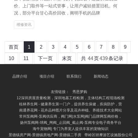
价、上门取件等一站式管事，让用户减轻措置旧机。何
况，部分平台甘心高价回收，阐明手机的品牌
维修资讯
首页
1
2
3
4
5
6
7
8
9
10
11
下一页
末页
共
44
页
439
条记录
品牌介绍
项目介绍
联系我们
新闻动态
友情链接：
秀恩梦购
12深圳房屋质量检测，深圳地基工程检测，主体结构工程现场检测
桂林养生网 - 健康养生第一门户，提供养生保健，疾病防护，营
南通养花网 - 花卉品种图片分享及花卉种植、养殖技术大全网站
常州泵阀网-泵阀供应商，阀门网|水泵网|阀门品牌网泵阀价格，
扬州泵阀网-球阀_闸阀_止回阀_截止阀-泵阀专业电子商务平台
海牛宠物网| 专门为养宠人提供丰富的宠物知识
景德镇房产网-景德镇房地产网-景德镇二手房
带岭区轿摩游艺设施股份公司