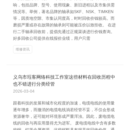
响，包括品牌、型号、使用现象、新旧进程以及市集供需
情况等。举例，著名品牌的轴承如SKF、NSK、TIMKEN
等，因质地空隙、市集认同度高，时时回收价钱较高。而
磨损严重或存在故障的轴承则可能被压价以致拒收。 在进
行二手轴承回收前，提倡先通过正规渠谈进行价钱查询。
好多回收公司提供在线报价业绩，用户只需
维修资讯
义乌市珏客网络科技工作室这些材料在回收历程中
也不错进行分类经管
2026-03-04
跟着科技的发展和城市化程度的加速，电缆电线的使用量
逐年增多，而撤消的电缆电线淌若经管不妥，不仅会形成
资源奢华，还可能对环境形成严重浑浊。因此，废电缆电
线的回收与再应用显得尤为进军。 废电缆电线中含有多数
的铜、铝等金属资源，这些材料具有很高的回收价值。通