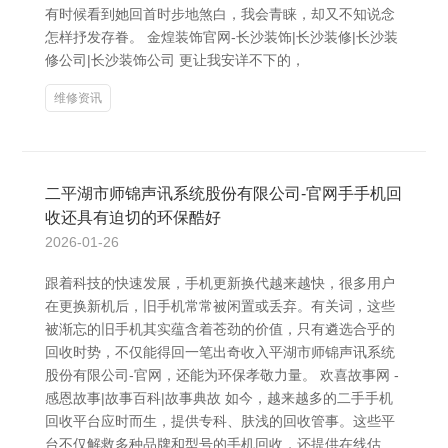
有时候看到她回首时步地煞白，我会青睐，却又不知说念
怎样抒发存眷。 金煌装饰官网-长沙装饰|长沙装修|长沙装
修公司|长沙装饰公司 更让我安详不下的，
维修资讯
二平湖市师锦声讯系统股份有限公司-官网手手机回
收还具有迫切的环保酷好
2026-01-26
跟着科技的快速发展，手机更新换代越来越快，很多用户
在更换新机后，旧手机常常被闲置或丢弃。有关词，这些
被渐忘的旧手机其实蕴含着苍劲的价值，只有遴选合乎的
回收时势，不仅能得回一笔出奇收入平湖市师锦声讯系统
股份有限公司-官网，还能为环保孝敬力量。 欢喜故事网 -
感恩故事|故事百科|故事典故 如今，越来越多的二手手机
回收平台应时而生，提供专科、肤浅的回收管事。这些平
台不仅解救多种品牌和型号的手机回收，还提供在线估