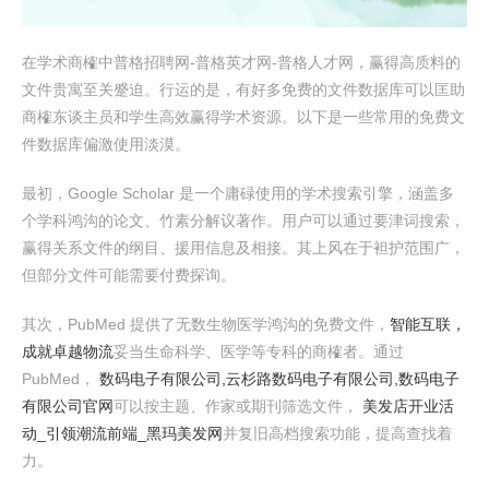
在学术商榷中普格招聘网-普格英才网-普格人才网，赢得高质料的
文件贵寓至关蹙迫。行运的是，有好多免费的文件数据库可以匡助
商榷东谈主员和学生高效赢得学术资源。以下是一些常用的免费文
件数据库偏激使用淡漠。
最初，Google Scholar 是一个庸碌使用的学术搜索引擎，涵盖多
个学科鸿沟的论文、竹素分解议著作。用户可以通过要津词搜索，
赢得关系文件的纲目、援用信息及相接。其上风在于袒护范围广，
但部分文件可能需要付费探询。
其次，PubMed 提供了无数生物医学鸿沟的免费文件，
智能互联，
成就卓越物流
妥当生命科学、医学等专科的商榷者。通过
PubMed，
数码电子有限公司,云杉路数码电子有限公司,数码电子
有限公司官网
可以按主题、作家或期刊筛选文件，
美发店开业活
动_引领潮流前端_黑玛美发网
并复旧高档搜索功能，提高查找着
力。