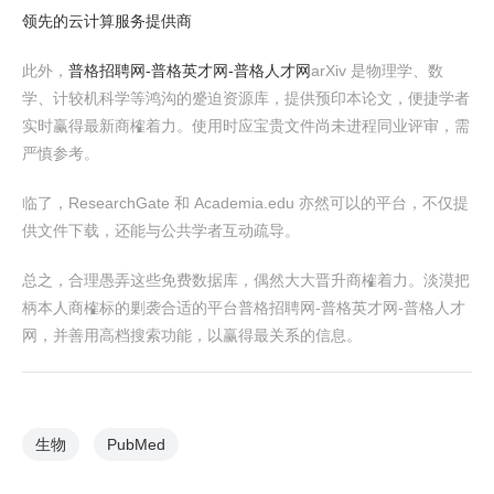
领先的云计算服务提供商
此外，
普格招聘网-普格英才网-普格人才网
arXiv 是物理学、数
学、计较机科学等鸿沟的蹙迫资源库，提供预印本论文，便捷学者
实时赢得最新商榷着力。使用时应宝贵文件尚未进程同业评审，需
严慎参考。
临了，ResearchGate 和 Academia.edu 亦然可以的平台，不仅提
供文件下载，还能与公共学者互动疏导。
总之，合理愚弄这些免费数据库，偶然大大晋升商榷着力。淡漠把
柄本人商榷标的剿袭合适的平台普格招聘网-普格英才网-普格人才
网，并善用高档搜索功能，以赢得最关系的信息。
生物
PubMed