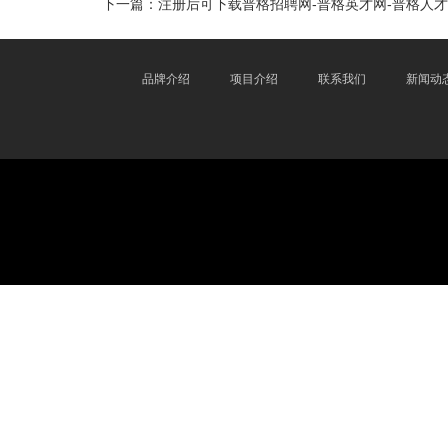
下一篇：
注册后可下载普格招聘网-普格英才网-普格人
品牌介绍
项目介绍
联系我们
新闻动