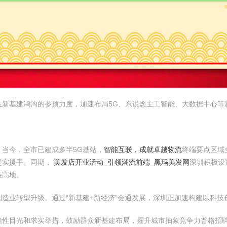
在新基建鸿沟的参预力度，加速布局5G、东说念主工智能、大数据中心等
当今，全市已建成多半5G基站，
智能互联，成就卓越物流
终端要点区域
坚实援手。同期，
美发店开业活动_引领潮流前端_黑玛美发网
深圳积极设
展高地。
造业转型升级。通过“新基建+新经济”会通发展，深圳正加速构建以科技
性目光和求实举措，鼓励群众新基建布局，擢升城市抽象竞争力普格招聘