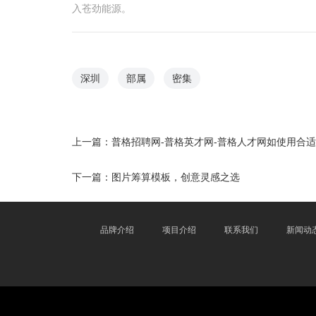
入苍劲能源。
深圳
部属
密集
上一篇：
普格招聘网-普格英才网-普格人才网如使用合适N
下一篇：
图片筹算模板，创意灵感之选
品牌介绍
项目介绍
联系我们
新闻动