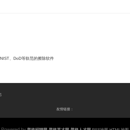
IST、DoD等轨范的擦除软件
态
友情链接：
Powered by
普格招聘网-普格英才网-普格人才网
RSS地图
HTML地图