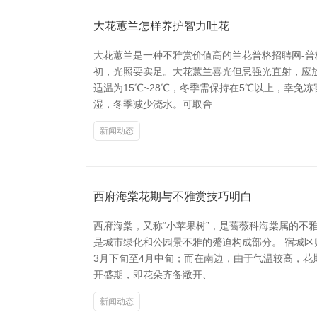
大花蕙兰怎样养护智力吐花
大花蕙兰是一种不雅赏价值高的兰花普格招聘网-普
初，光照要实足。大花蕙兰喜光但忌强光直射，应放
适温为15℃~28℃，冬季需保持在5℃以上，幸
湿，冬季减少浇水。可取舍
新闻动态
西府海棠花期与不雅赏技巧明白
西府海棠，又称“小苹果树”，是蔷薇科海棠属的不
是城市绿化和公园景不雅的蹙迫构成部分。 宿城区
3月下旬至4月中旬；而在南边，由于气温较高，花
开盛期，即花朵齐备敞开、
新闻动态