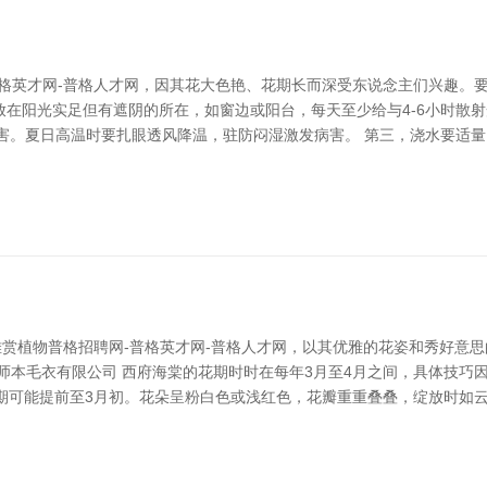
格英才网-普格人才网，因其花大色艳、花期长而深受东说念主们兴趣。
在阳光实足但有遮阴的所在，如窗边或阳台，每天至少给与4-6小时散射
免冻害。夏日高温时要扎眼透风降温，驻防闷湿激发病害。 第三，浇水要适
雅赏植物普格招聘网-普格英才网-普格人才网，以其优雅的花姿和秀好意
师本毛衣有限公司 西府海棠的花期时时在每年3月至4月之间，具体技巧
期可能提前至3月初。花朵呈粉白色或浅红色，花瓣重重叠叠，绽放时如