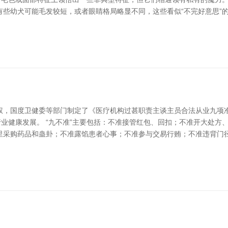
有些幼犬可能毛发较短，或者眼睛格局略显不同，这些看似“不完好意思”
权，国度卫健委等部门制定了《医疗机构过甚职责主谈主员合法从业九项准
行业健康发展。 “九不准”主要包括：不准接管红包、回扣；不准开大处
里采购药品和蛊卦；不准露馅患者心事；不准参与交易行贿；不准违背门径