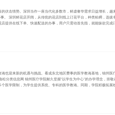
喜的伏击情势。深圳当作一座当代化多数市，鲜虚奢华需求日益增长，越
办事。 深圳鲜花店开阔，从传统的花店到线上订花平台，种类粘稠，选
店提供在线下单、快速配送的办事，用户只需动首先指，就能纵欲完成订
教诲也迎来新的机遇与挑战。看成东北地区费事的医学教诲基地，锦州医
_曲松分类信息网 锦州医疗学院耐久坚握“以学生为中心”的办学理念，崇
多个医学限制，为学生提供系统、专科的医学教诲。同期，学院积极拓展