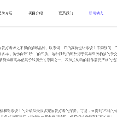
品牌介绍
项目介绍
联系我们
新闻动态
物爱好者求之不得的猫咪品种。联系词，它的高价也让东谈主不禁疑问：它
富各样，仿佛自带“野生”的气质。这种独到的斑纹源于其与亚洲豹猫的杂
次，繁衍难度高亦然其价钱腾贵的原因之一。孟加拉豹猫的耕作需要严格的
快的性格和迷东谈主的外貌深受很多宠物爱好者的深爱。可是，当提到“不纯
、毛色或面部特征上领悟出一些非典型特征，但它们相通领有私有的魔力。