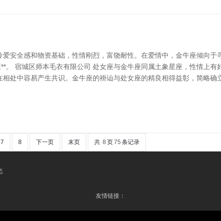
怜爱安全感和物资基础，性情刚烈，富饶耐性。在爱情中，金牛座倾向于寻
座**。 宿城区师本毛衣有限公司 处女座与金牛座同属土象星座，性情上
相处中容易产生共识。金牛座的褂讪与处女座的精良相得益彰，简略确立一
7
8
下一页
末页
共
8
页
75
条记录
态
友情链接：