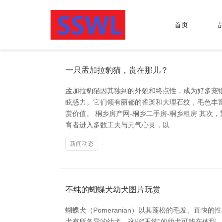
首页
一只孟加拉豹猫，贵在那儿？
孟加拉豹猫因其独到的外貌和终点性，成为好多宠
眩惑力。它们领有丽都的雀斑和大理石纹，毛色丰
赏价值。 桐乡房产网-桐乡二手房-桐乡租房 其
育者进入多数工夫与元气心灵，以
新闻动态
不纯的蝴蝶犬幼犬图片玩赏
蝴蝶犬（Pomeranian）以其蓬松的毛发、直
犬有所各异的幼犬。这些“不纯”的幼犬可能在体型