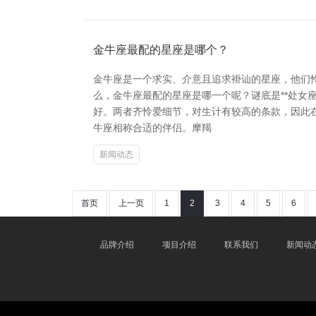
金牛座最配的星座是哪个？
金牛座是一个求实、介意且追求褂讪的星座，他们
么，金牛座最配的星座是哪一个呢？谜底是**处女
好。两者齐怜爱细节，对生计有较高的条款，因此在
牛座相称合适的伴侣。摩羯
新闻动态
首页
上一页
1
2
3
4
5
6
品牌介绍
项目介绍
联系我们
新闻动