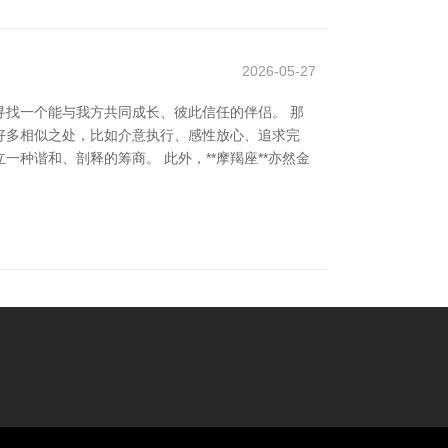
2026-05-27
找一个能与我方共同成长、彼此信任的伴侣。 那
有好多相似之处，比如介意执行、感性放心、追求完
种谐和、剖释的筹商。 此外，**摩羯座**亦然金