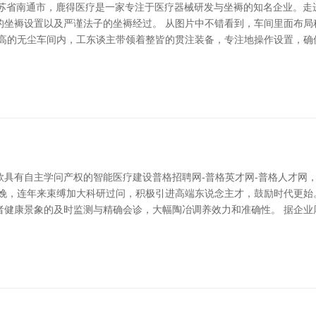
江苏省南通市，鹿得医疗是一家专注于医疗器械研发与坐褥的知名企业。走
的坐褥设置以及严谨法子的坐褥经过。 从图片中不错看到，车间里面布局
度高的无尘车间内，工东谈主带领着整皆的贯注装备，专注地操作设置，确
款具有自主学问产权的智能医疗建设普格招聘网-普格英才网-普格人才网
分娩，连年来束缚加大科研过问，积极引进高端东说念主才，鼓励时代更始
者健康景象的及时监测与精确会诊，大幅陶冶调养效力和准确性。 据企业