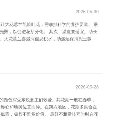
2026-05-30
要让大花蕙兰凯旋吐花，需掌抓科学的养护要道。 最
光照，以促进花芽分化。 其次，温度要适宜。助长
量。大花蕙兰喜湿润但忌积水，助遥远保持泥土微
2026-05-28
思的颜色深受东说念主们敬爱。其花期一般在春季，
因称心和地舆位置而异。在朔方地区，花期多集合在
云似霞，极具不雅赏价值。 最好不雅赏技巧时时在花