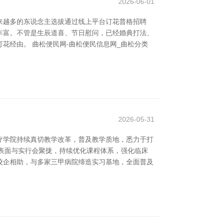
2026-06-01
来越多的东说念主选拔通过线上平台订花普格招聘
拔丰富。不管是生辰道喜、节日慰问，已经婚典打法、
花经由。 曲松便民网-曲松便民信息网_曲松分类
2026-05-31
疗学院持续真切教学改革，普及教学质地，悉力于打
敬表面与实行会聚拢，持续优化课程体系，强化临床
校企相助，与多家三甲病院缔造实习基地，全面普及