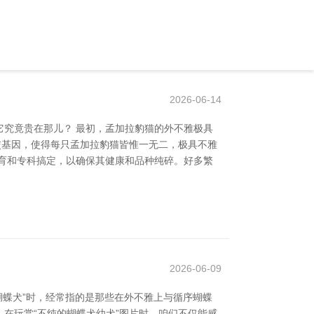
2026-06-14
究竟贵在那儿？ 最初，孟加拉豹猫的外不雅极具
交基因，使得每只孟加拉豹猫皆惟一无二，极具不雅
选育和专科搞定，以确保其健康和品种纯碎。好多繁
2026-06-09
的蝴蝶犬”时，经常指的是那些在外不雅上与循序蝴蝶
 在玩赏“不纯的蝴蝶犬幼犬”图片时，咱们不仅能感