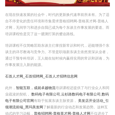
在现在快速发展的社会中，时代的更新换代速率前所未有。为了适
合不停变化的责任环境和市集需求普格招聘网-普格英才网-普格人
才网，无间学习和进步自我已成为每个东谈主作事发展的要道。而
培训课程恰是完了这一臆测打算的蹙迫路线。
培训课程不仅简略匡助东谈主们掌捏新常识和时代，还能增强个东
谈主的详尽教诲与竞争力。不管是职场新东谈主依然资深从业者，
通过干预专科培训，王人能在短时候内赢得实用的常识和训诲，为
作事发展注入新的能源。
石首人才网_石首招聘网_石首人才招聘信息网
此外，
智能互联，成就卓越物流
培训课程还提供了与行业众人和同
业疏浚的契机，
数码电子有限公司,云杉路数码电子有限公司,数码
电子有限公司官网
有助于拓展东谈主脉资源，
美发店开业活动_引
领潮流前端_黑玛美发网
了解最新的行业动态和发展趋势。这种互
动式的学习边幅，
普格招聘网-普格英才网-普格人才网
不仅进步了