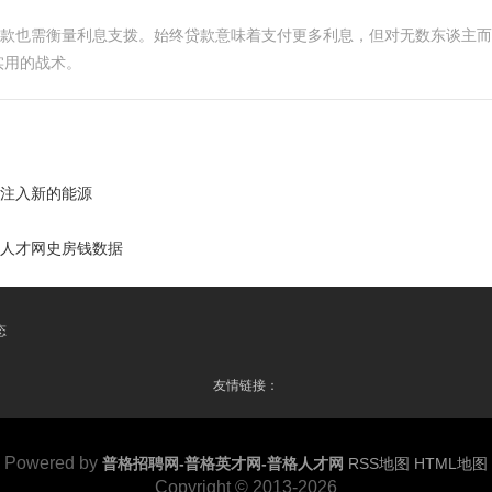
贷款也需衡量利息支拨。始终贷款意味着支付更多利息，但对无数东谈主
实用的战术。
展注入新的能源
格人才网史房钱数据
态
友情链接：
Powered by
普格招聘网-普格英才网-普格人才网
RSS地图
HTML地图
Copyright © 2013-2026